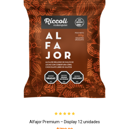
Valorado con
Alfajor Premium – Display 12 unidades
5.00
de 5