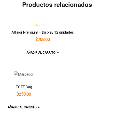
Productos relacionados
Valorado con
Alfajor Premium – Display 12 unidades
5.00
de 5
$
708,00
AÑADIR AL CARRITO
TOTE Bag
$
250,00
AÑADIR AL CARRITO