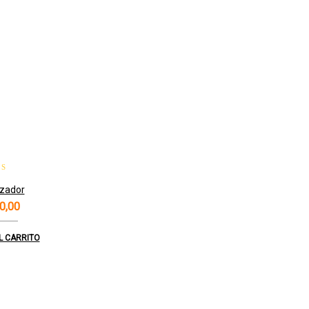
ado con
zador
de 5
0,00
L CARRITO