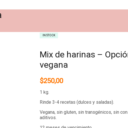
a
IN STOCK
$
250,0
Mix de harinas – Opció
$
199,0
vegana
$
250,00
1 kg.
Rinde 3-4 recetas (dulces y saladas).
Vegana, sin gluten, sin transgénicos, sin co
aditivos.
12 meses de vencimiento.