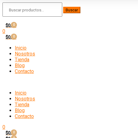
Search
for:
Buscar
$
0,00
0
0
$
0,00
0
Inicio
Nosotros
Tienda
Blog
Contacto
Inicio
Nosotros
Tienda
Blog
Contacto
0
$
0,00
0