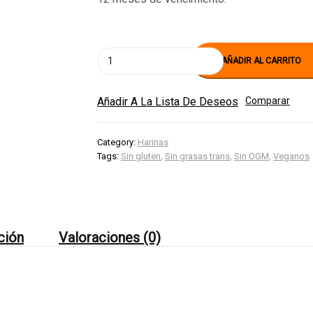
Mix
AÑADIR AL CARRITO
de
harinas
-
Añadir A La Lista De Deseos
Comparar
Opción
vegana
cantidad
Category:
Harinas
Tags:
Sin gluten
,
Sin grasas trans
,
Sin OGM
,
Veganos
ción
Valoraciones (0)